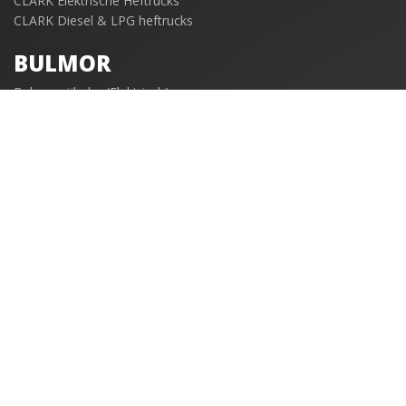
CLARK Elektrische Heftrucks
CLARK Diesel & LPG heftrucks
BULMOR
Bulmor zijlader (Elektrisch)
Bulmor zijladers (Diesel/LPG)
ONDERDELEN
Clark/Svetruck Onderdelen
OVER ONS
Vacatures
Geschiedenis
BMWT
Algemene leverings voorwaarden
Algemene verhuur voorwaarden
Privacyverklaring klant- en leveranciers administratie